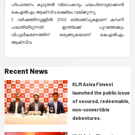
പ്രചാരണം കൂടുതൽ വ്യാപകവും ഫലപ്രദവുമാക്കാൻ
കെഎൽഎം ആക്സിവ ലക്ഷ്യം വയ്ക്കുന്നു.
3 വർഷത്തിനുള്ളിൽ 2000 ബ്രാഞ്ചുകളാണ് കമ്പനി
പദ്ധതിയിടുന്നത്. ഇന്ത്യക്ക് പുറത്തേക്കും
വിപുലീകരണത്തിന് ഒരുങ്ങുകയാണ് കെഎൽഎം
Recent News
KLM Axiva Finvest
launched the public issue
of secured, redeemable,
non-convertible
debentures.