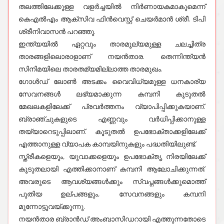
തലത്തിലേക്കുള്ള വളർച്ചയിൽ നിർണായകമാകുമെന്ന്
കെഎൽഎം ആക്സിവ ഫിൻവെസ്റ്റ് ചെയർമാൻ ശ്രീ. ടിപി
ശ്രീനിവാസൻ പറഞ്ഞു.
ഇന്ത്യയിൽ ഏറ്റവും താരമൂല്യമുള്ള ചലച്ചിത്ര
താരങ്ങളിലൊരാളാണ് നയൻതാര. തെന്നിന്ത്യൻ
സിനിമയിലെ താരതമ്യമില്ലാത്ത താരമുഖം.
ഗോൾഡ് ലോൺ അടക്കം വൈവിധ്യമുള്ള ധനകാര്യ
സേവനങ്ങൾ ലഭ്യമാക്കുന്ന കമ്പനി കൂടുതൽ
മേഖലകളിലേക്ക് പ്രവർത്തനം വ്യാപിപ്പിക്കുകയാണ്.
ബ്രാഞ്ചുകളുടെ എണ്ണവും വർധിപ്പിക്കാനുള്ള
തയ്യാറെടുപ്പിലാണ്. കൂടുതൽ ഉപഭോക്താക്കളിലേക്ക്
എത്താനുള്ള വ്യാപക കാമ്പയിനുകളും പദ്ധതിയിലുണ്ട്.
സ്ത്രീകളെയും, യുവാക്കളെയും ഉപഭോക്തൃ നിരയിലേക്ക്
കൂടുതലായി എത്തിക്കാനാണ് കമ്പനി ആലോചിക്കുന്നത്.
അവരുടെ ആവശ്യങ്ങൾക്കും സ്വപ്നങ്ങൾക്കുമൊത്ത്
പുതിയ ഉല്പങ്ങളും, സേവനങ്ങളും കമ്പനി
മുന്നോട്ടുവയ്ക്കുന്നു.
നയൻതാര ബ്രാൻഡ് അംബാസിഡറായി എത്തുന്നതോടെ