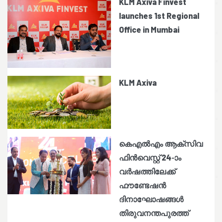
KLM Axiva Finvest
launches 1st Regional
Office in Mumbai
KLM Axiva
കെഎൽഎം ആക്സിവ
ഫിൻവെസ്റ്റ് 24-ാം
വർഷത്തിലേക്ക്
ഫൗണ്ടേഷൻ
ദിനാഘോഷങ്ങൾ
തിരുവനന്തപുരത്ത്