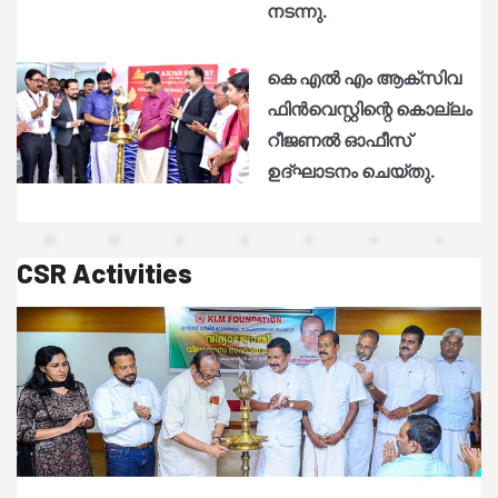
നടന്നു.
കെ എൽ എം ആക്സിവ
ഫിൻവെസ്റ്റിന്റെ കൊല്ലം
റീജണൽ ഓഫീസ്
ഉദ്ഘാടനം ചെയ്തു.
CSR Activities