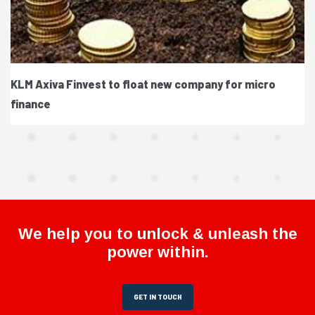
KLM Axiva Finvest to float new company for micro
finance
We help you to unlock & unleash the
power within.
GET IN TOUCH