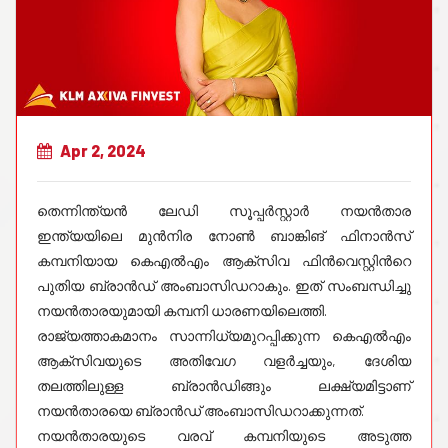
Apr 2, 2024
തെന്നിന്ത്യൻ ലേഡി സൂപ്പർസ്റ്റാർ നയൻതാര
ഇന്ത്യയിലെ മുൻനിര നോൺ ബാങ്കിങ് ഫിനാൻസ്
കമ്പനിയായ കെഎൽഎം ആക്സിവ ഫിൻവെസ്റ്റിൻറെ
പുതിയ ബ്രാൻഡ് അംബാസിഡറാകും. ഇത് സംബന്ധിച്ചു
നയൻതാരയുമായി കമ്പനി ധാരണയിലെത്തി.
രാജ്യത്താകമാനം സാന്നിധ്യമുറപ്പിക്കുന്ന കെഎൽഎം
ആക്സിവയുടെ അതിവേഗ വളർച്ചയും, ദേശിയ
തലത്തിലുള്ള ബ്രാൻഡിങ്ങും ലക്ഷ്യമിട്ടാണ്
നയൻതാരയെ ബ്രാൻഡ് അംബാസിഡറാക്കുന്നത്.
നയൻതാരയുടെ വരവ് കമ്പനിയുടെ അടുത്ത