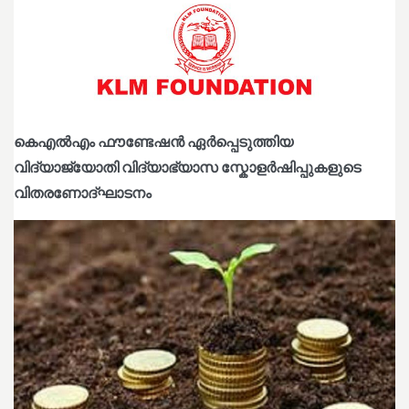
കെഎൽഎം ഫൗണ്ടേഷൻ ഏർപ്പെടുത്തിയ
വിദ്യാജ്യോതി വിദ്യാഭ്യാസ സ്കോളർഷിപ്പുകളുടെ
വിതരണോദ്ഘാടനം