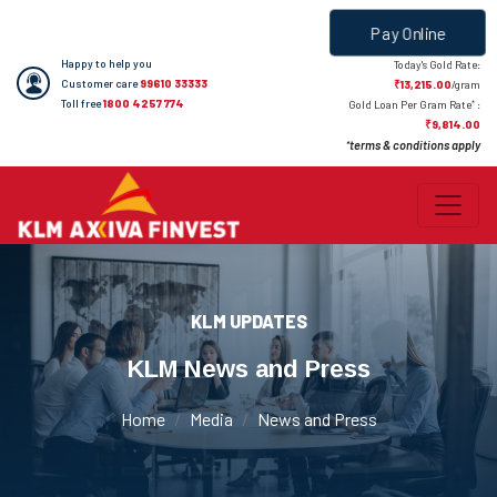
Pay Online
Happy to help you
Today's Gold Rate:
Customer care
99610 33333
₹13,215.00
/gram
Toll free
1800 4257 774
*
Gold Loan Per Gram Rate
:
₹9,814.00
terms & conditions apply
*
KLM UPDATES
KLM News and Press
Home
Media
News and Press