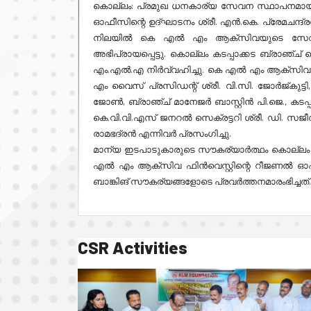
കൊല്ലം: പ്രമുഖ ധനകാര്യ സേവന സ്ഥാപനമായ
ഓഫീസിന്റെ ഉദ്ഘാടനം ശ്രീ. എൻ.കെ. പ്രേമചന്ദ്
നിലയിൽ കെ എൽ എം ആക്സിവയുടെ സേവനം 
അഭിപ്രായപ്പെട്ടു. കൊല്ലം കടപ്പാക്കട ബ്രാഞ
എം.എൽ.എ നിർവ്വഹിച്ചു. കെ എൽ എം ആക്സിവ C
എം വൈസ് പ്രസിഡന്റ് ശ്രീ. വി.സി. ജോർജ്കുട്
ജോൺ, ബ്രാഞ്ച് മാനേജർ ബാസ്റ്റിൻ പി.ജെ., കടപ്പാക
കെ.വി.വി.എസ് ജനറൽ സെക്രട്ടറി ശ്രീ. ഡി. സജീ
രാമഭദ്രൻ എന്നിവർ പ്രസംഗിച്ചു.
മാന്യ ഇടപാടുകാരുടെ സൗകര്യാർത്ഥം കൊല്ലം 
എൽ എം ആക്സിവ ഫിൻവെസ്റ്റിന്റെ റീജണൽ ഓഫീ
CSR Activities