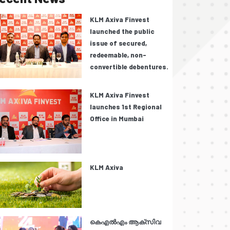
KLM Axiva Finvest
launched the public
issue of secured,
redeemable, non-
convertible debentures.
KLM Axiva Finvest
launches 1st Regional
Office in Mumbai
KLM Axiva
കെഎൽഎം ആക്സിവ