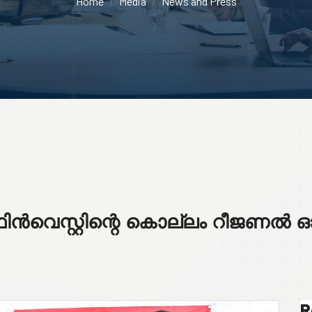
Home
Media
News and Press
വെസ്റ്റിന്റെ കൊല്ലം റീജണൽ 
R