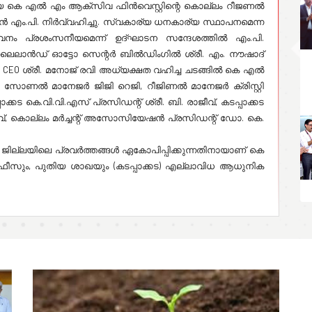
 കെ എൽ എം ആക്സിവ ഫിൻവെസ്റ്റിന്റെ കൊല്ലം റീജണൽ
രൻ എം.പി. നിർവ്വഹിച്ചു. സ്വകാര്യ ധനകാര്യ സ്ഥാപനമെന്ന
പ്രശംസനീയമെന്ന് ഉദ്ഘാടന സന്ദേശത്തിൽ എം.പി.
്ച് ലൈലാൻഡ് ഓട്ടോ സെന്റർ ബിൽഡിംഗിൽ ശ്രീ. എം. നൗഷാദ്
EO ശ്രീ. മനോജ് രവി അധ്യക്ഷത വഹിച്ച ചടങ്ങിൽ കെ എൽ
ടി, സോണൽ മാനേജർ ജിജി റെജി, റീജിണൽ മാനേജർ ക്രിസ്റ്റി
്കട കെ.വി.വി.എസ് പ്രസിഡന്റ് ശ്രീ. ബി. രാജീവ്, കടപ്പാക്കട
വ്, കൊല്ലം മർച്ചന്റ് അസോസിയേഷൻ പ്രസിഡന്റ് ഡോ. കെ.
ജില്ലയിലെ പ്രവർത്തങ്ങൾ ഏകോപിപ്പിക്കുന്നതിനായാണ് കെ
സും, പുതിയ ശാഖയും (കടപ്പാക്കട) എല്ലാവിധ ആധുനിക