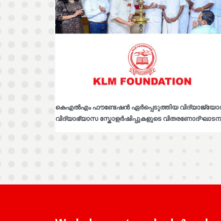
കെഎൽഎം ഫൗണ്ടേഷൻ ഏർപ്പെടുത്തിയ വിദ്യാജ്യോ
വിദ്യാഭ്യാസ സ്കോളർഷിപ്പുകളുടെ വിതരണോദ്ഘാടന