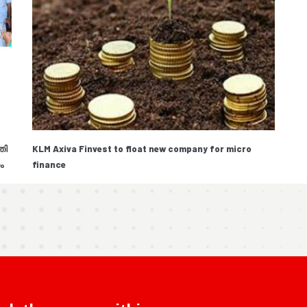
തി
KLM Axiva Finvest to float new company for micro
ം
finance