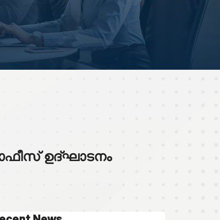
ഓഫീസ് ഉദ്ഘാടനം
ecent News